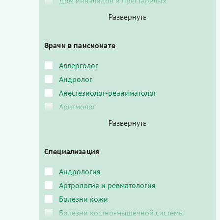
Дом инвалидов и престарелых
Врачи в пансионате
Аллерголог
Андролог
Анестезиолог-реаниматолог
Аритмолог
Специализация
Андрология
Артрология и ревматология
Болезни кожи
Болезни костно-мышечной системы