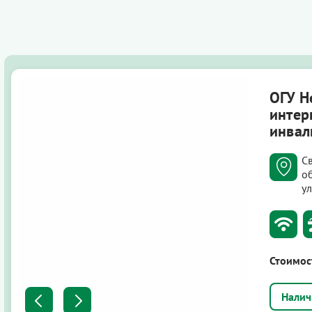
ОГУ Н
интер
инвал
С
о
у
Стоимос