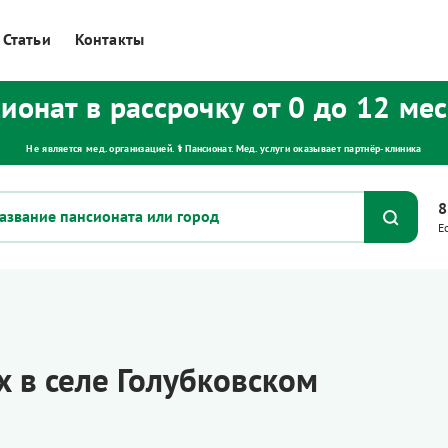
Статьи
Контакты
ионат в рассрочку от 0 до 12 ме
Не является мед. организацией. ⚕ Пансионат. Мед. услуги оказывает партнёр‑клиника
8
Е
 в селе Голубковском