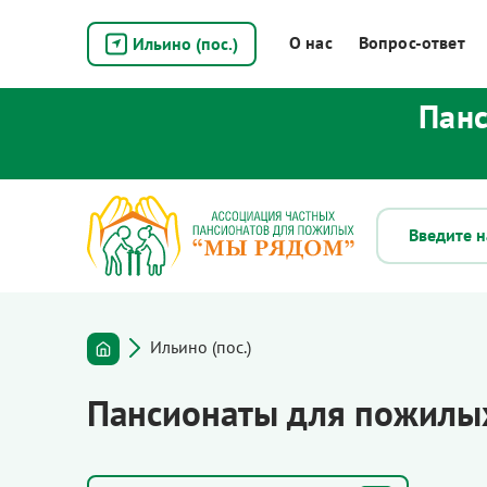
О нас
Вопрос-ответ
Ильино (пос.)
Панс
Ильино (пос.)
Пансионаты для пожилых