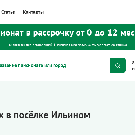
Статьи
Контакты
ионат в рассрочку от 0 до 12 ме
Не является мед. организацией. ⚕ Пансионат. Мед. услуги оказывает партнёр‑клиника
8
Е
 в посёлке Ильином