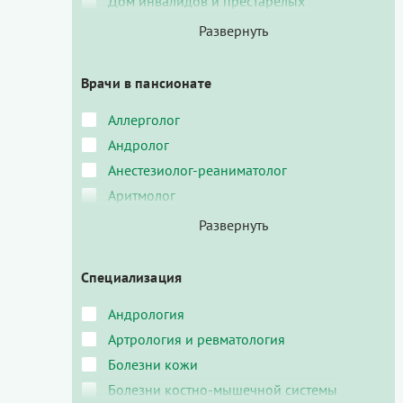
Дом инвалидов и престарелых
Врачи в пансионате
Аллерголог
Андролог
Анестезиолог-реаниматолог
Аритмолог
Специализация
Андрология
Артрология и ревматология
Болезни кожи
Болезни костно-мышечной системы