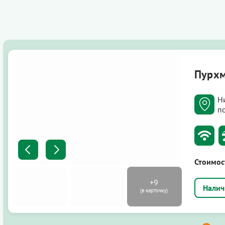
Пурх
Н
п
Стоимос