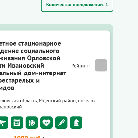
Количество предложений:
1
тное стационарное
дение социального
живания Орловской
ти Ивановский
-
Рейтинг:
альный дом-интернат
рестарелых и
идов
рловская область, Мценский район, посёлок
вановский