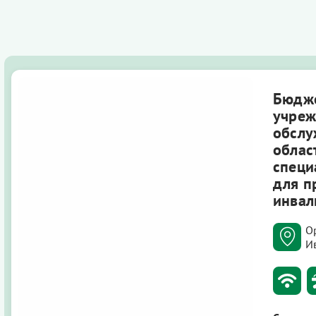
Бюдже
учреж
обслу
облас
специ
для п
инвал
О
И