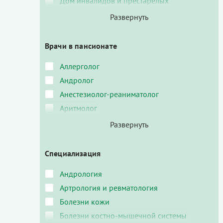
Дом инвалидов и престарелых
Врачи в пансионате
Аллерголог
Андролог
Анестезиолог-реаниматолог
Аритмолог
Специализация
Андрология
Артрология и ревматология
Болезни кожи
Болезни костно-мышечной системы