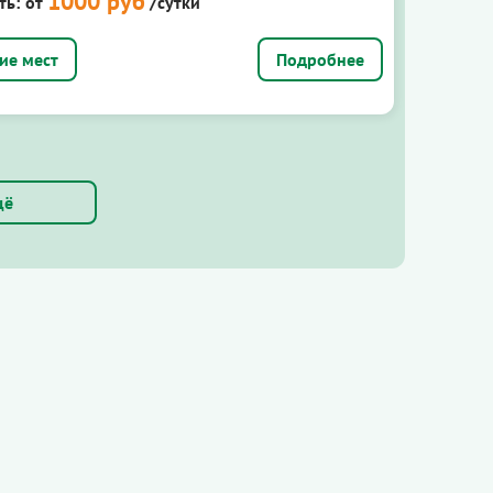
1000 руб
ть:
от
/сутки
Подробнее
щё