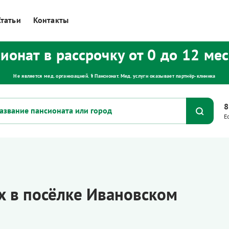
Статьи
Контакты
ионат в рассрочку от 0 до 12 ме
Не является мед. организацией. ⚕ Пансионат. Мед. услуги оказывает партнёр‑клиника
8
Е
 в посёлке Ивановском