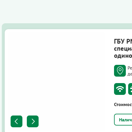
ГБУ Р
специ
одино
Р
д
Стоимос