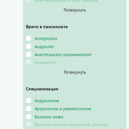
Дом инвалидов и престарелых
Врачи в пансионате
Аллерголог
Андролог
Анестезиолог-реаниматолог
Аритмолог
Специализация
Андрология
Артрология и ревматология
Болезни кожи
Болезни костно-мышечной системы