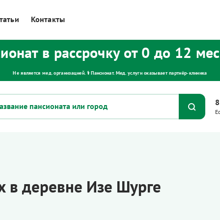
татьи
Контакты
ионат в рассрочку от 0 до 12 ме
Не является мед. организацией. ⚕ Пансионат. Мед. услуги оказывает партнёр‑клиника
8
Е
 в деревне Изе Шурге