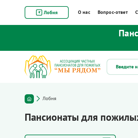
О нас
Вопрос-ответ
С
Лобня
Панс
Лобня
Пансионаты для пожилы