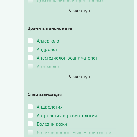
Дом инвалидов и престарелых
Врачи в пансионате
Аллерголог
Андролог
Анестезиолог-реаниматолог
Аритмолог
Специализация
Андрология
Артрология и ревматология
Болезни кожи
Болезни костно-мышечной системы