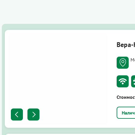
Вера
М
Стоимос