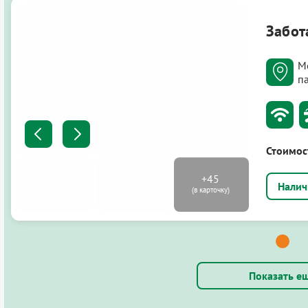
Забот
М
п
Стоимос
Показать е