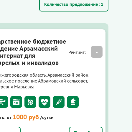
Количество предложений:
1
арственное бюджетное
дение Арзамасский
-
Рейтинг:
нтернат для
арелых и инвалидов
ижегородская область, Арзамасский район,
ельское поселение Абрамовский сельсовет,
еревня Марьевка
1000 руб
ть:
от
/сутки