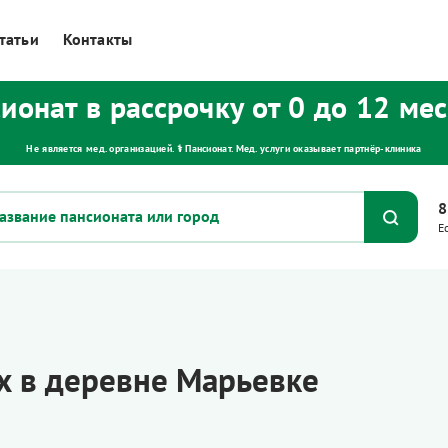
татьи
Контакты
ионат в рассрочку от 0 до 12 ме
Не является мед. организацией. ⚕ Пансионат. Мед. услуги оказывает партнёр‑клиника
8
Е
х в деревне Марьевке