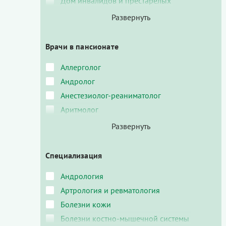
Дом инвалидов и престарелых
Врачи в пансионате
Аллерголог
Андролог
Анестезиолог-реаниматолог
Аритмолог
Специализация
Андрология
Артрология и ревматология
Болезни кожи
Болезни костно-мышечной системы