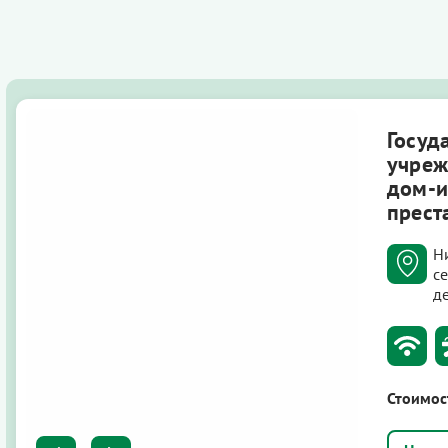
Госуд
учреж
дом-и
прест
Н
с
д
Стоимос