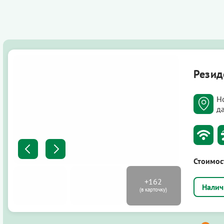
Резид
Н
д
Стоимос