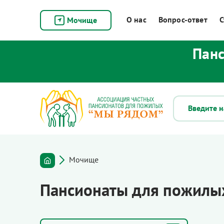
О нас
Вопрос-ответ
С
Мочище
Панс
Мочище
Пансионаты для пожилых