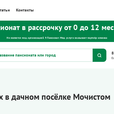
татьи
Контакты
ионат в рассрочку от 0 до 12 ме
Не является мед. организацией. ⚕ Пансионат. Мед. услуги оказывает партнёр‑клиника
8
Е
 в дачном посёлке Мочистом