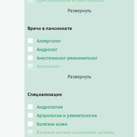
Дом инвалидов и престарелых
Врачи в пансионате
Аллерголог
Андролог
Анестезиолог-реаниматолог
Аритмолог
Специализация
Андрология
Артрология и ревматология
Болезни кожи
Болезни костно-мышечной системы