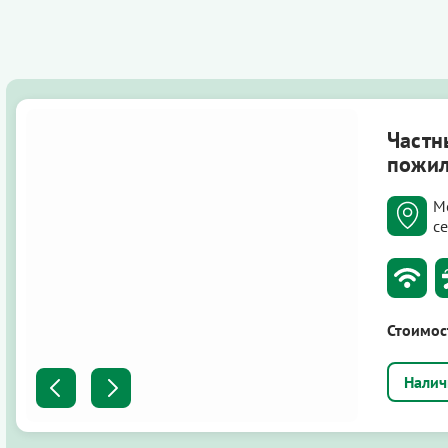
Частн
пожил
М
с
Стоимос