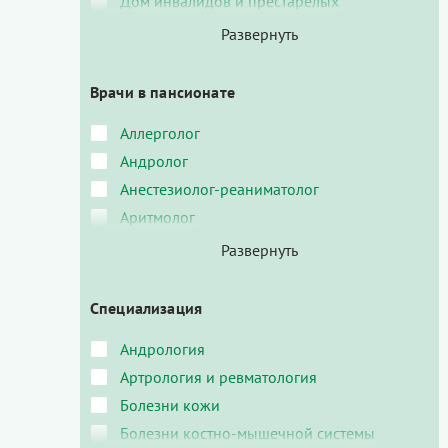
Дом инвалидов и престарелых
Врачи в пансионате
Аллерголог
Андролог
Анестезиолог-реаниматолог
Аритмолог
Специализация
Андрология
Артрология и ревматология
Болезни кожи
Болезни костно-мышечной системы