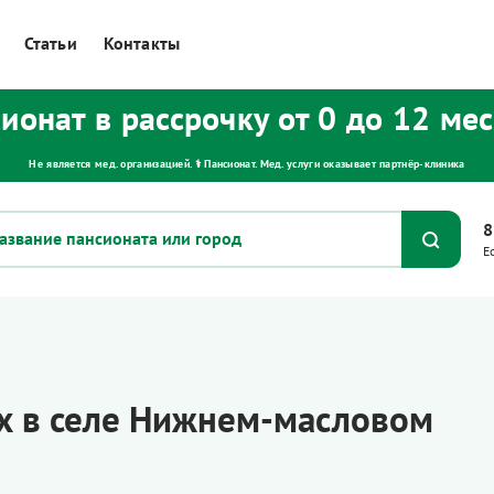
Статьи
Контакты
ионат в рассрочку от 0 до 12 ме
Не является мед. организацией. ⚕ Пансионат. Мед. услуги оказывает партнёр‑клиника
8
Е
х в селе Нижнем-масловом