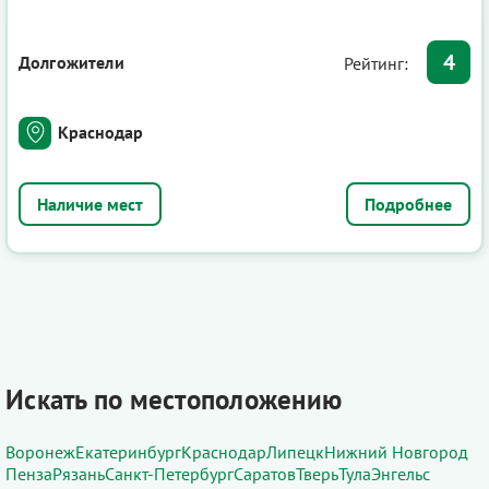
4
Долгожители
Рейтинг:
Краснодар
Подробнее
Искать по местоположению
Воронеж
Екатеринбург
Краснодар
Липецк
Нижний Новгород
Пенза
Рязань
Санкт-Петербург
Саратов
Тверь
Тула
Энгельс