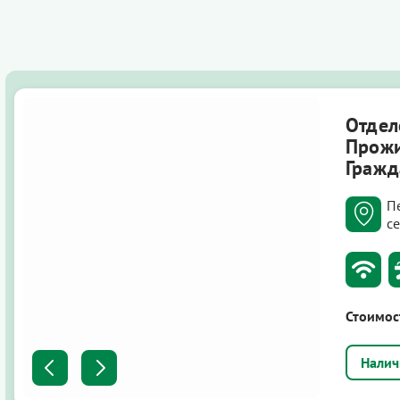
Отдел
Прожи
Гражд
П
с
Стоимос