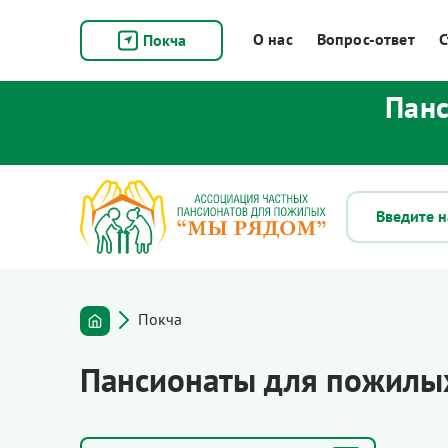
О нас
Вопрос-ответ
С
Покча
Панс
Покча
Пансионаты для пожилых