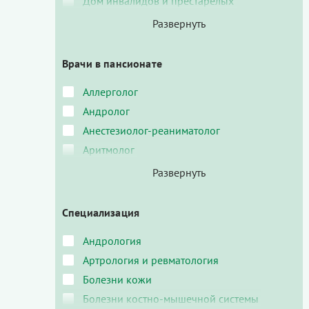
Дом инвалидов и престарелых
Врачи в пансионате
Аллерголог
Андролог
Анестезиолог-реаниматолог
Аритмолог
Специализация
Андрология
Артрология и ревматология
Болезни кожи
Болезни костно-мышечной системы