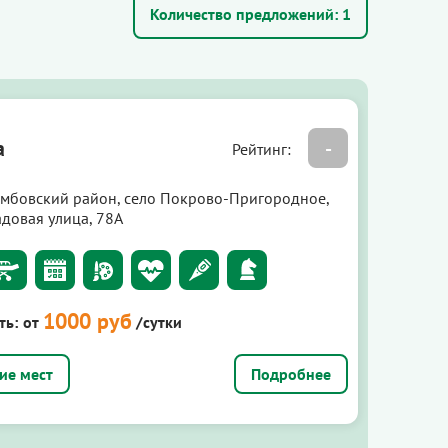
Количество предложений:
1
а
-
Рейтинг:
амбовский район, село Покрово-Пригородное,
адовая улица, 78А
1000 руб
ть:
от
/сутки
Подробнее