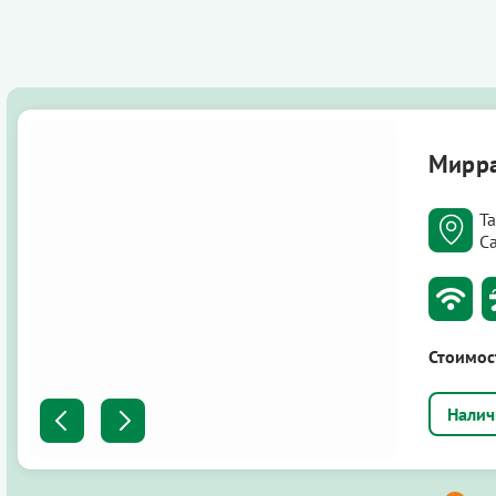
Мирр
Т
С
Стоимос