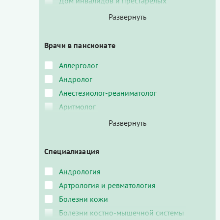
Дом инвалидов и престарелых
Врачи в пансионате
Аллерголог
Андролог
Анестезиолог-реаниматолог
Аритмолог
Специализация
Андрология
Артрология и ревматология
Болезни кожи
Болезни костно-мышечной системы