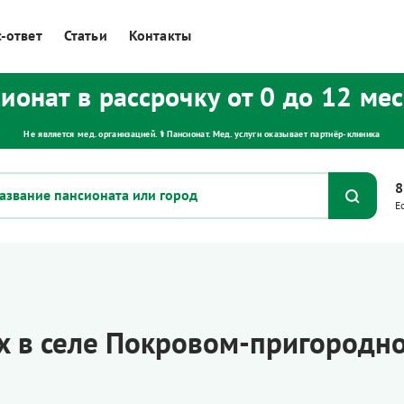
-ответ
Статьи
Контакты
ионат в рассрочку от 0 до 12 ме
Не является мед. организацией. ⚕ Пансионат. Мед. услуги оказывает партнёр‑клиника
8
Е
х в селе Покровом-пригородн