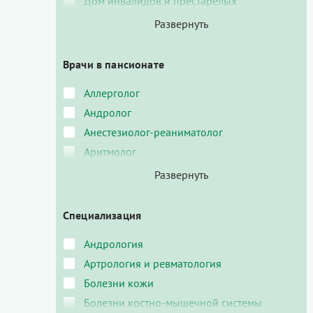
Дом инвалидов и престарелых
Врачи в пансионате
Аллерголог
Андролог
Анестезиолог-реаниматолог
Аритмолог
Специализация
Андрология
Артрология и ревматология
Болезни кожи
Болезни костно-мышечной системы