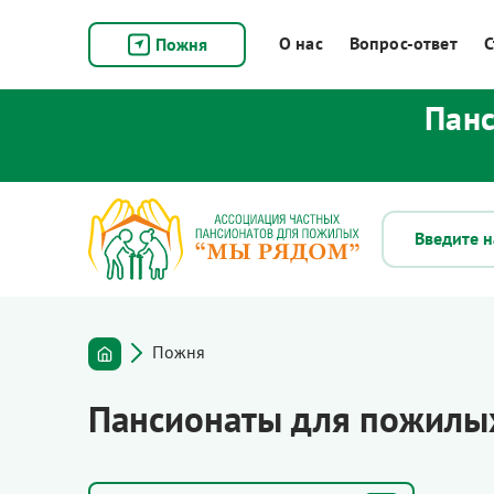
О нас
Вопрос-ответ
С
Пожня
Панс
Пожня
Пансионаты для пожилы