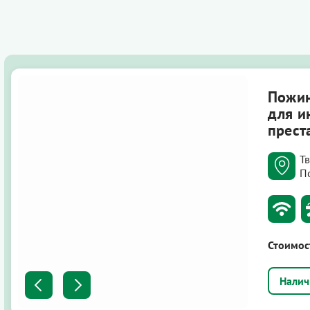
Пожин
для и
прест
Т
П
Стоимос