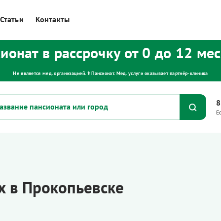
Статьи
Контакты
ионат в рассрочку от 0 до 12 ме
Не является мед. организацией. ⚕ Пансионат. Мед. услуги оказывает партнёр‑клиника
8
Е
х в Прокопьевске