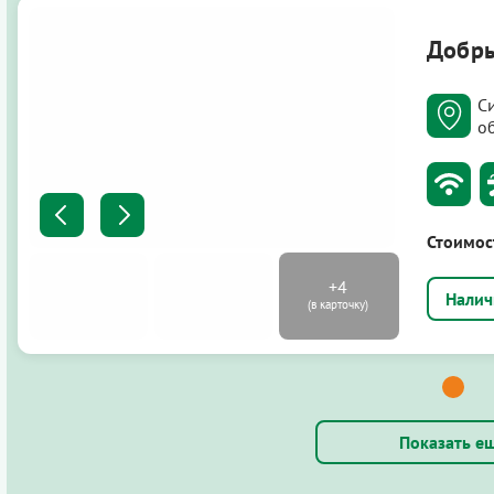
Добры
С
об
Стоимос
Показать е