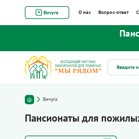
О нас
Вопрос-ответ
С
Вичуга
Панс
Вичуга
Пансионаты для пожилых