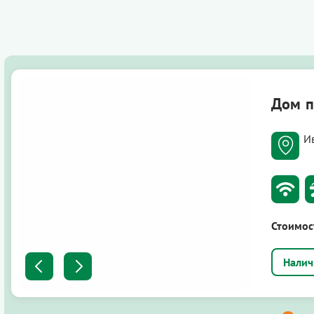
Дом п
И
Стоимос