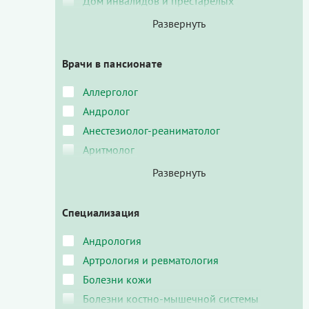
Дом инвалидов и престарелых
Врачи в пансионате
Аллерголог
Андролог
Анестезиолог-реаниматолог
Аритмолог
Специализация
Андрология
Артрология и ревматология
Болезни кожи
Болезни костно-мышечной системы