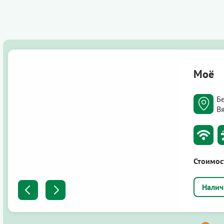
Моё
Б
В
Стоимос