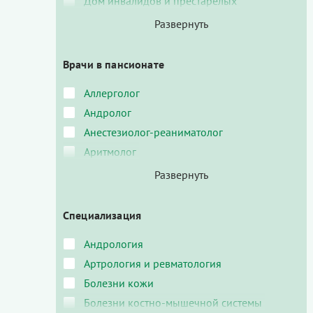
Дом инвалидов и престарелых
Врачи в пансионате
Аллерголог
Андролог
Анестезиолог-реаниматолог
Аритмолог
Специализация
Андрология
Артрология и ревматология
Болезни кожи
Болезни костно-мышечной системы