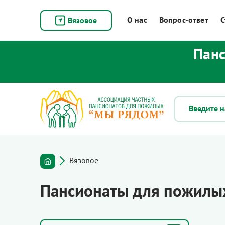
О нас
Вопрос-ответ
С
Вязовое
Панс
Вязовое
Пансионаты для пожилых