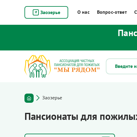
О нас
Вопрос-ответ
С
Заозерье
Панс
Заозерье
Пансионаты для пожилых