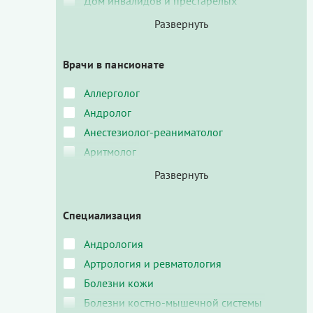
Дом инвалидов и престарелых
Врачи в пансионате
Аллерголог
Андролог
Анестезиолог-реаниматолог
Аритмолог
Специализация
Андрология
Артрология и ревматология
Болезни кожи
Болезни костно-мышечной системы