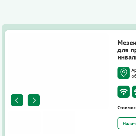
Мезен
для п
инвал
А
о
Стоимос