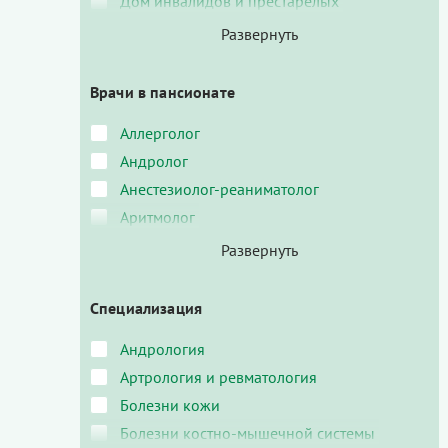
Дом инвалидов и престарелых
Врачи в пансионате
Аллерголог
Андролог
Анестезиолог-реаниматолог
Аритмолог
Специализация
Андрология
Артрология и ревматология
Болезни кожи
Болезни костно-мышечной системы