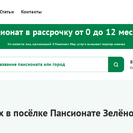
Статьи
Контакты
ионат в рассрочку от 0 до 12 ме
Не является мед. организацией. ⚕ Пансионат. Мед. услуги оказывает партнёр‑клиника
8
Е
 в посёлке Пансионате Зелён