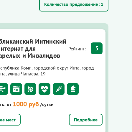
Количество предложений:
1
бликанский Интинский
нтернат для
5
Рейтинг:
арелых и Инвалидов
еспублика Коми, городской округ Инта, город
та, улица Чапаева, 19
1000 руб
ть:
от
/сутки
Подробнее