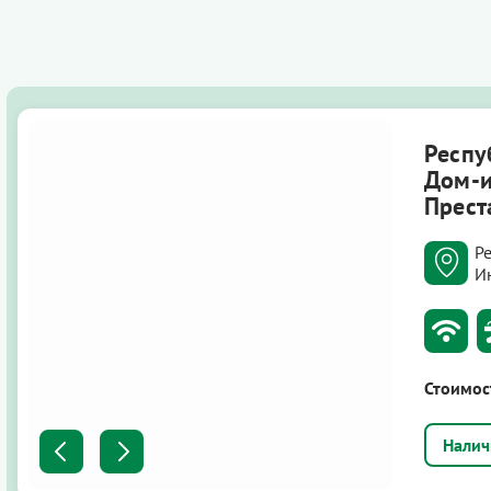
Респу
Дом-и
Прест
Р
Ин
Стоимос