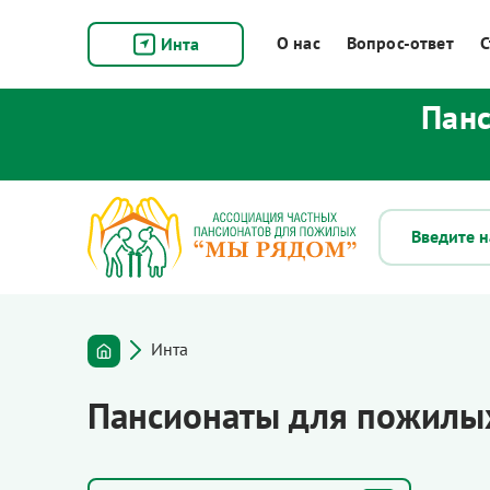
О нас
Вопрос-ответ
С
Инта
Панс
Инта
Пансионаты для пожилых