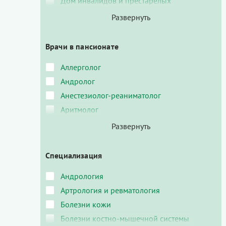
Дом инвалидов и престарелых
Врачи в пансионате
Аллерголог
Андролог
Анестезиолог-реаниматолог
Аритмолог
Специализация
Андрология
Артрология и ревматология
Болезни кожи
Болезни костно-мышечной системы